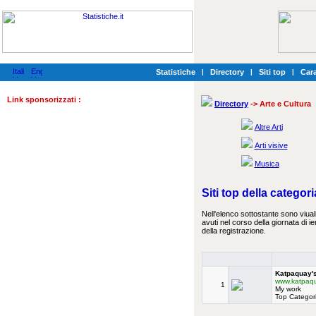
Statistiche
|
Directory
|
Siti top
|
Cara
Link sponsorizzati :
Directory
-> Arte e Cultura
Altre Arti
Arti visive
Musica
Siti top della categor
Nell'elenco sottostante sono viualiz
avuti nel corso della giornata di i
della registrazione.
Katpaquay's
www.katpaqu
1
My work
Top Categori