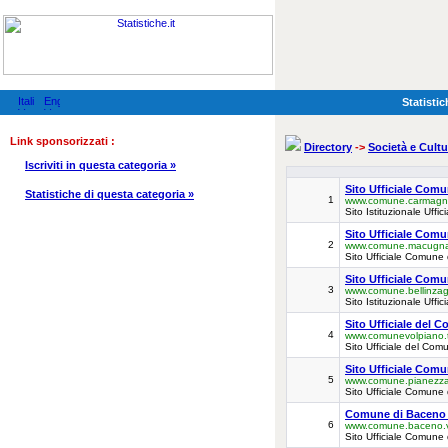
Statistic
Link sponsorizzati :
Directory
->
Società e Cultu
Iscriviti in questa categoria »
Sito Ufficiale Com
Statistiche di questa categoria »
1
www.comune.carmagno
Sito Istituzionale Uff
Sito Ufficiale Com
2
www.comune.macugnag
Sito Ufficiale Comune
Sito Ufficiale Com
3
www.comune.bellinzag
Sito Istituzionale Uff
Sito Ufficiale del 
4
www.comunevolpiano.t
Sito Ufficiale del Com
Sito Ufficiale Comu
5
www.comune.pianezza.
Sito Ufficiale Comune
Comune di Baceno 
6
www.comune.baceno.v
Sito Ufficiale Comune 