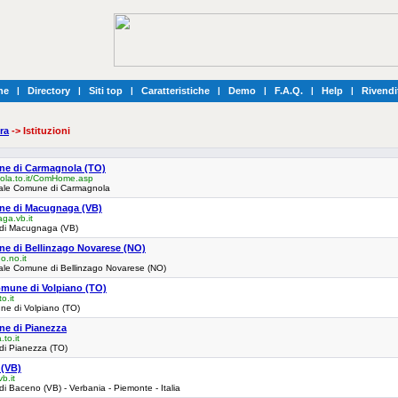
he
|
Directory
|
Siti top
|
Caratteristiche
|
Demo
|
F.A.Q.
|
Help
|
Rivendi
ra
-> Istituzioni
une di Carmagnola (TO)
la.to.it/ComHome.asp
iciale Comune di Carmagnola
une di Macugnaga (VB)
a.vb.it
 di Macugnaga (VB)
une di Bellinzago Novarese (NO)
o.no.it
iciale Comune di Bellinzago Novarese (NO)
Comune di Volpiano (TO)
o.it
une di Volpiano (TO)
ne di Pianezza
to.it
 di Pianezza (TO)
(VB)
b.it
di Baceno (VB) - Verbania - Piemonte - Italia