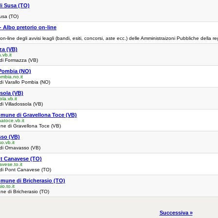
 di Susa (TO)
Susa (TO)
Albo pretorio on-line
n-line degli avvisi leagli (bandi, esiti, concorsi, aste ecc.) delle Amministraizoni Pubbliche della 
a (VB)
vb.it
 di Formazza (VB)
 Pombia (NO)
mbia.no.it
di Varallo Pombia (NO)
sola (VB)
la.vb.it
di Villadossola (VB)
Comune di Gravellona Toce (VB)
atoce.vb.it
une di Gravellona Toce (VB)
so (VB)
.vb.it
 di Ornavasso (VB)
ont Canavese (TO)
ese.to.it
 di Pont Canavese (TO)
Comune di Bricherasio (TO)
o.to.it
une di Bricherasio (TO)
Successiva »