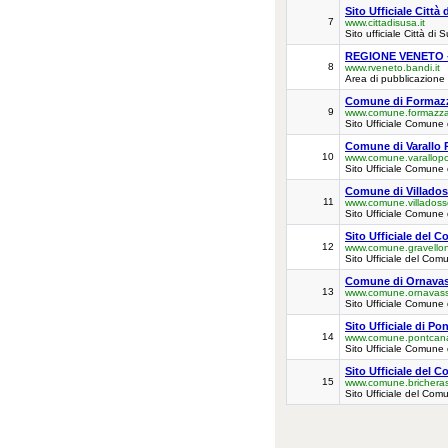
Sito Ufficiale Città
7
www.cittadisusa.it
Sito ufficiale Città di 
REGIONE VENETO - 
8
www.rveneto.bandi.it
Area di pubblicazione o
Comune di Formazz
9
www.comune.formazza.
Sito Ufficiale Comune
Comune di Varallo
10
www.comune.varallopo
Sito Ufficiale Comune 
Comune di Villados
11
www.comune.villadosso
Sito Ufficiale Comune 
Sito Ufficiale del 
12
www.comune.gravellon
Sito Ufficiale del Com
Comune di Ornavas
13
www.comune.ornavasso
Sito Ufficiale Comune
Sito Ufficiale di P
14
www.comune.pontcanav
Sito Ufficiale Comune
Sito Ufficiale del 
15
www.comune.bricherasi
Sito Ufficiale del Com