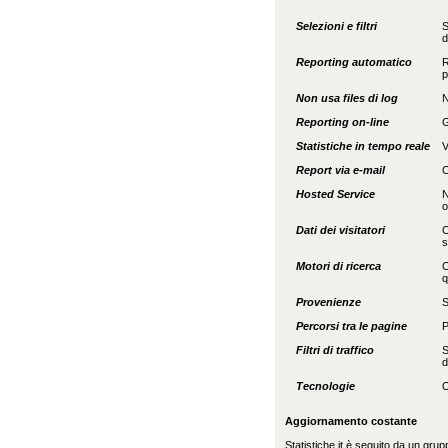
Selezioni e filtri
S
d
Reporting automatico
R
p
Non usa files di log
N
Reporting on-line
G
Statistiche in tempo reale
V
Report via e-mail
C
Hosted Service
N
o
Dati dei visitatori
C
s
Motori di ricerca
C
q
Provenienze
S
Percorsi tra le pagine
P
Filtri di traffico
S
d
Tecnologie
O
Aggiornamento costante
Statistiche.it è seguito da un gru