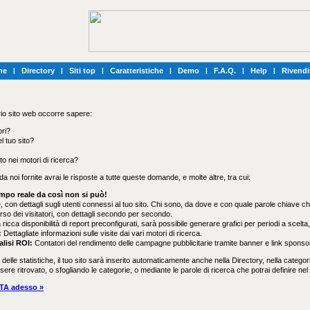
he
|
Directory
|
Siti top
|
Caratteristiche
|
Demo
|
F.A.Q.
|
Help
|
Rivendi
prio sito web occorre sapere:
ori?
 tuo sito?
to nei motori di ricerca?
 da noi fornite avrai le risposte a tutte queste domande, e molte altre, tra cui:
tempo reale da così non si può!
e, con dettagli sugli utenti connessi al tuo sito. Chi sono, da dove e con quale parole chiave c
so dei visitatori, con dettagli secondo per secondo.
 ricca disponibilità di report preconfigurati, sarà possibile generare grafici per periodi a scelt
:
Dettagliate informazioni sulle visite dai vari motori di ricerca.
alisi ROI:
Contatori del rendimento delle campagne pubblicitarie tramite banner e link sponsor
elle statistiche, il tuo sito sarà inserito automaticamente anche nella Directory, nella categoria 
sere ritrovato, o sfogliando le categorie, o mediante le parole di ricerca che potrai definire nel 
ITA adesso »