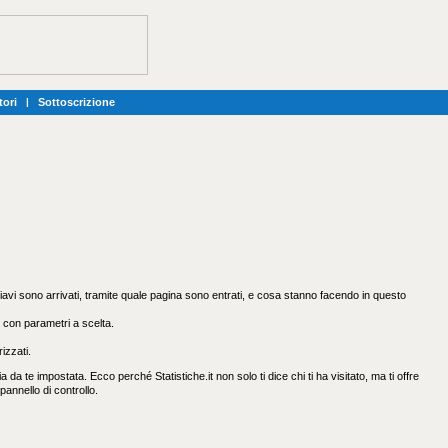
tori
|
Sottoscrizione
hiavi sono arrivati, tramite quale pagina sono entrati, e cosa stanno facendo in questo
a, con parametri a scelta.
izzati.
da te impostata. Ecco perché Statistiche.it non solo ti dice chi ti ha visitato, ma ti offre
pannello di controllo.