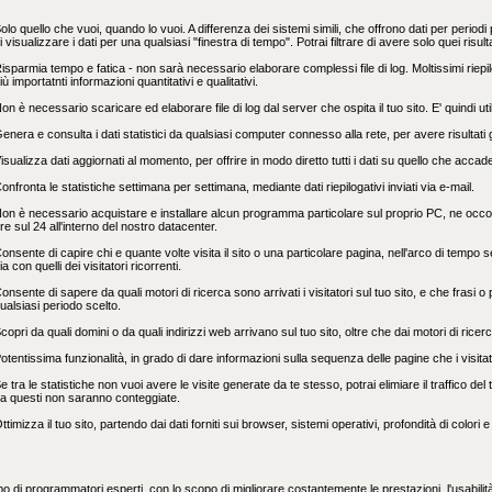
olo quello che vuoi, quando lo vuoi. A differenza dei sistemi simili, che offrono dati per periodi 
i visualizzare i dati per una qualsiasi "finestra di tempo". Potrai filtrare di avere solo quei risu
isparmia tempo e fatica - non sarà necessario elaborare complessi file di log. Moltissimi riepil
iù importatnti informazioni quantitativi e qualitativi.
on è necessario scaricare ed elaborare file di log dal server che ospita il tuo sito. E' quindi uti
enera e consulta i dati statistici da qualsiasi computer connesso alla rete, per avere risultati gra
isualizza dati aggiornati al momento, per offrire in modo diretto tutti i dati su quello che accade
onfronta le statistiche settimana per settimana, mediante dati riepilogativi inviati via e-mail.
on è necessario acquistare e installare alcun programma particolare sul proprio PC, ne occorre 
re sul 24 all'interno del nostro datacenter.
onsente di capire chi e quante volte visita il sito o una particolare pagina, nell'arco di tempo sel
ia con quelli dei visitatori ricorrenti.
onsente di sapere da quali motori di ricerca sono arrivati i visitatori sul tuo sito, e che frasi o p
ualsiasi periodo scelto.
copri da quali domini o da quali indirizzi web arrivano sul tuo sito, oltre che dai motori di ricer
otentissima funzionalità, in grado di dare informazioni sulla sequenza delle pagine che i visitato
e tra le statistiche non vuoi avere le visite generate da te stesso, potrai elimiare il traffico del t
a questi non saranno conteggiate.
ttimizza il tuo sito, partendo dai dati forniti sui browser, sistemi operativi, profondità di colori e r
ppo di programmatori esperti, con lo scopo di migliorare costantemente le prestazioni, l'usabili