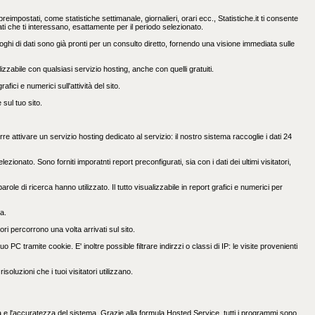
preimpostati, come statistiche settimanale, giornalieri, orari ecc., Statistiche.it ti consente
ltati che ti interessano, esattamente per il periodo selezionato.
oghi di dati sono già pronti per un consulto diretto, fornendo una visione immediata sulle
lizzabile con qualsiasi servizio hosting, anche con quelli gratuiti.
fici e numerici sull'attività del sito.
 sul tuo sito.
attivare un servizio hosting dedicato al servizio: il nostro sistema raccoglie i dati 24
ezionato. Sono forniti imporatnti report preconfigurati, sia con i dati dei ultimi visitatori,
arole di ricerca hanno utilizzato. Il tutto visualizzabile in report grafici e numerici per
ca.
ri percorrono una volta arrivati sul sito.
uo PC tramite cookie. E' inoltre possible filtrare indirzzi o classi di IP: le visite provenienti
isoluzioni che i tuoi visitatori utilizzano.
tà e l'accuratezza del sistema. Grazie alla formula Hosted Service, tutti i programmi sono