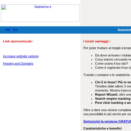
Statistic
Link sponsorizzati :
I nostri vantaggi :
Per poter fruttare al meglio il pro
Da dove arrivano i visitat
Increase website ranking
Cosa stanno cercando nel
Hosting and Domains
Come usano il tuo sito?
Come è registrato il tuo si
Tramite i contatori e le statistiche
Chi è in linea? Più in 
Timeline delle ultime 3 or
momento. Mostra il percor
Report Wizard:
oltre una
Search engine tracking
Post click tracking e an
Oltre a dare una visione completa d
una possibilità in più anche per es
Sottoscrivi la versione GRATU
Caratteristiche e benefici